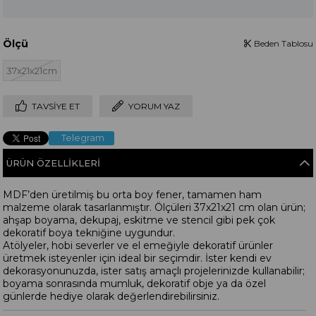
Ölçü
Beden Tablosu
37x21x21cm
TAVSIYE ET
YORUM YAZ
Telegram
ÜRÜN ÖZELLIKLERI
MDF’den üretilmiş bu orta boy fener, tamamen ham
malzeme olarak tasarlanmıştır. Ölçüleri 37x21x21 cm olan ürün;
ahşap boyama, dekupaj, eskitme ve stencil gibi pek çok
dekoratif boya tekniğine uygundur.
Atölyeler, hobi severler ve el emeğiyle dekoratif ürünler
üretmek isteyenler için ideal bir seçimdir. İster kendi ev
dekorasyonunuzda, ister satış amaçlı projelerinizde kullanabilir;
boyama sonrasında mumluk, dekoratif obje ya da özel
günlerde hediye olarak değerlendirebilirsiniz.