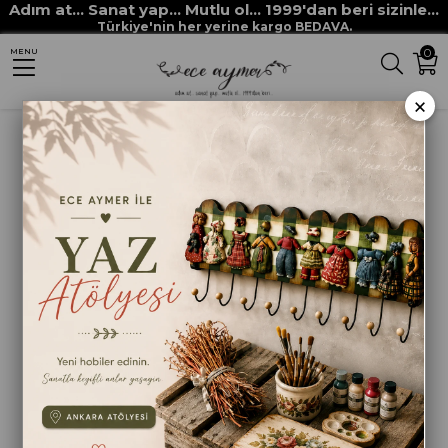
Adım at... Sanat yap... Mutlu ol... 1999'dan beri sizinle...
Anasayfa
HAM MALZEMELER
MDF VE MASİF OBJELER
MDF AKSESUAR
Türkiye'nin her yerine kargo BEDAVA.
0
MENU
MDF FENER ORTA BOY
×