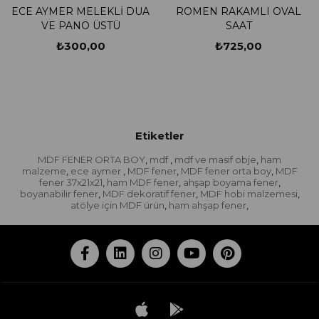
ECE AYMER MELEKLİ DUA
ROMEN RAKAMLI OVAL
VE PANO ÜSTÜ
SAAT
₺300,00
₺725,00
Etiketler
MDF FENER ORTA BOY
mdf
mdf ve masif obje
ham
,
,
,
malzeme
ece aymer
MDF fener
MDF fener orta boy
MDF
,
,
,
,
fener 37x21x21
ham MDF fener
ahşap boyama fener
,
,
,
boyanabilir fener
MDF dekoratif fener
MDF hobi malzemesi
,
,
,
atölye için MDF ürün
ham ahşap fener
,
,