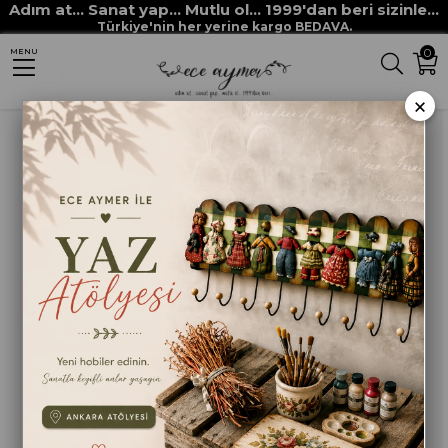
Adım at... Sanat yap... Mutlu ol... 1999'dan beri sizinle...
Anasayfa
HOBİ BOYALARI
METALİK BOYALAR
MULTİ METALİK 6502 GÜMÜŞ
Türkiye'nin her yerine kargo BEDAVA.
0
MENU
×