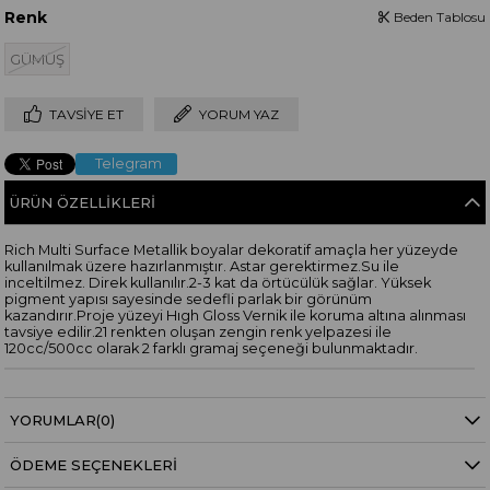
Renk
Beden Tablosu
GÜMÜŞ
TAVSIYE ET
YORUM YAZ
Telegram
ÜRÜN ÖZELLIKLERI
Rich Multi Surface Metallik boyalar dekoratif amaçla her yüzeyde
kullanılmak üzere hazırlanmıştır. Astar gerektirmez.Su ile
inceltilmez. Direk kullanılır.2-3 kat da örtücülük sağlar. Yüksek
pigment yapısı sayesinde sedefli parlak bir görünüm
kazandırır.Proje yüzeyi Hıgh Gloss Vernik ile koruma altına alınması
tavsiye edilir.21 renkten oluşan zengin renk yelpazesi ile
120cc/500cc olarak 2 farklı gramaj seçeneği bulunmaktadır.
YORUMLAR
(0)
ÖDEME SEÇENEKLERI