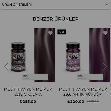
ÜRÜN ÖNERILERI
BENZER ÜRÜNLER
%25
YUM METALİK
MULTİ TİTANYUM METALİK
MULTİ TİTANY
KOLATA
2560 ANTİK MÜRDÜM
2568 LA
,00
₺220,00
₺295
₺295,00