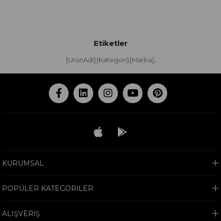
Etiketler
{UrunAdi}{Kategori}{Marka}
,
KURUMSAL
POPÜLER KATEGORİLER
ALIŞVERİŞ