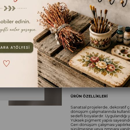
En kıs
Renk
TAŞ GRİ
TAVSIYE ET
YOR
ÜRÜN ÖZELLIKLERI
Sanatsal projelerde, dekoratif ça
dönüşüm çalışmalarında kullanıla
sedefli boyalardır. Uygulandığı y
Yüksek pigment yapısı sayesinde 
Geri dönüşüm çalışması yapılırke
sürülmesine veya zımpara yapılm