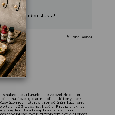
a sürede yeniden stokta!
Beden Tablosu
UM YAZ
lışmalarda tekstil ürünlerinde ve özellikle de geri
bilen multi özelliği olan metalize etkisi en yüksek
üzey üzerinde metalik ışıltılı bir görünüm kazandırır.
ortalama 2 3 kat da netlik sağlar. Fırça izi bırakmaz.
n yüzeyde ön hazırlık yapılmasına farklı bir ürün
asına ve ihtiyaç yoktur. Yüzeyin temiz ve kuru olması