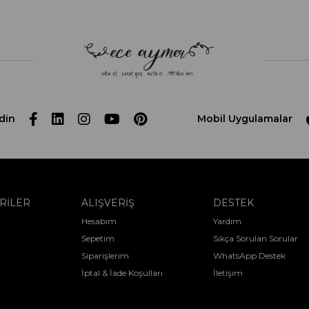
din
Mobil Uygulamalar
RİLER
ALIŞVERİŞ
DESTEK
Hesabım
Yardım
Sepetim
Sıkça Sorulan Sorular
Siparişlerim
WhatsApp Destek
İptal & İade Koşulları
İletişim