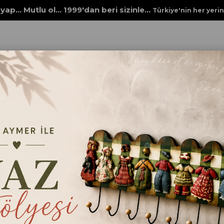
yap... Mutlu ol... 1999'dan beri sizinle...
Türkiye'nin her yeri
Tİ TİTANYUM METALİK 2542 TAŞ GRİ
MULTİ TİTANYUM META
TAŞ GRİ
₺295,00