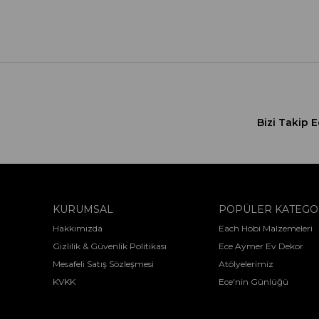
Bizi Takip E
KURUMSAL
POPÜLER KATEGO
Hakkımızda
Each Hobi Malzemeleri
Gizlilik & Güvenlik Politikası
Ece Aymer Ev Dekor
Mesafeli Satış Sözleşmesi
Atölyelerimiz
KVKK
Ece'nin Günlüğü