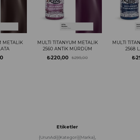
M METALİK
MULTİ TİTANYUM METALİK
MULTİ TİTA
LATA
2560 ANTİK MÜRDÜM
2568 
0
₺220,00
₺2
₺295,00
Etiketler
{UrunAdi}{Kategori}{Marka}
,