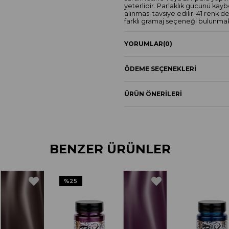
yeterlidir. Parlaklık gücünü kay
alınması tavsiye edilir. 41 renk
farklı gramaj seçeneği bulunmak
YORUMLAR
(0)
ÖDEME SEÇENEKLERI
ÜRÜN ÖNERILERI
BENZER ÜRÜNLER
%25