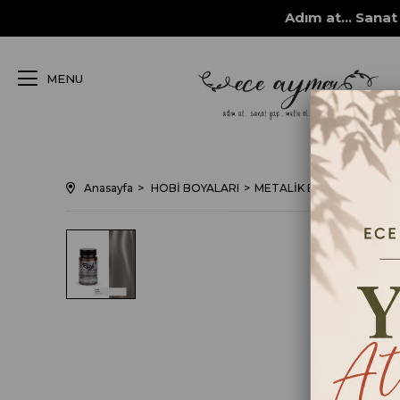
Adım at... Sanat 
MENU
Anasayfa
HOBİ BOYALARI
METALİK BOYALAR
MUL