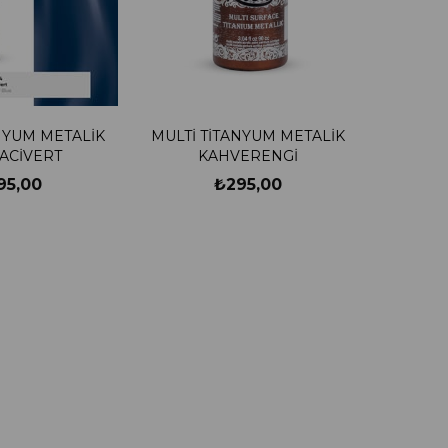
NYUM METALİK
MULTİ TİTANYUM METALİK
LACİVERT
KAHVERENGİ
95,00
₺295,00