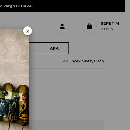
ne kargo BEDAVA.
SEPETIM
×
0
Ürün
< < Önceki Sayfaya Dön
LİK 2542