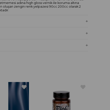
betmemesi adına hıgh gloss vernik ile koruma altına
 den oluşan zengin renk yelpazesi 90cc 200cc olarak 2
tadır.