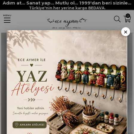
Adım at... Sanat yap... Mutlu ol... 1999'dan beri sizinle...
Anasayfa
DEKUPAJ KAĞITLARI
DEKORATİF SERVİS PEÇETELERİ
Türkiye'nin her yerine kargo BEDAVA.
0
MENU
PEÇETE 030
×