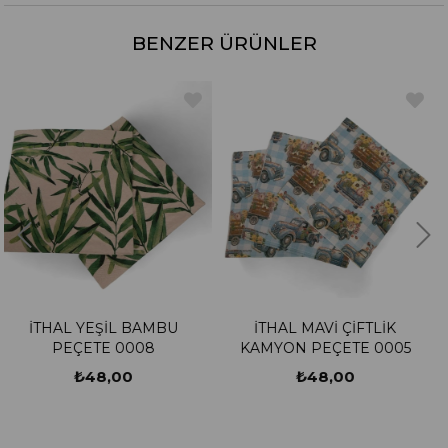
BENZER ÜRÜNLER
MBU
İTHAL MAVİ ÇİFTLİK
İTHAL DALDA JA
8
KAMYON PEÇETE 0005
ÇİÇEĞİ 0001
₺48,00
₺48,00