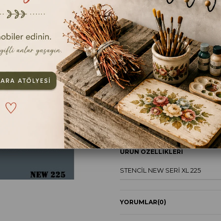
En kıs
Ebat
25x35cm
TAVSIYE ET
YOR
ÜRÜN ÖZELLIKLERI
STENCİL NEW SERİ XL 225
YORUMLAR
(0)