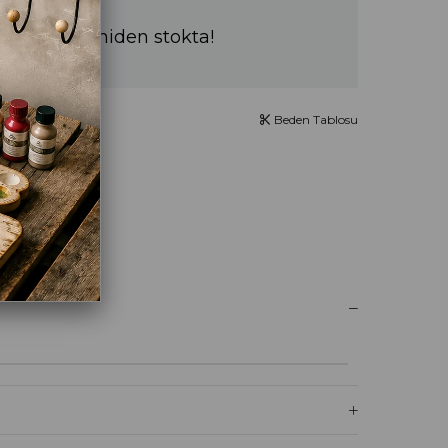
a sürede yeniden stokta!
Beden Tablosu
UM YAZ