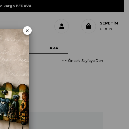
ne kargo BEDAVA.
SEPETIM
×
0
Ürün
< < Önceki Sayfaya Dön
L 225