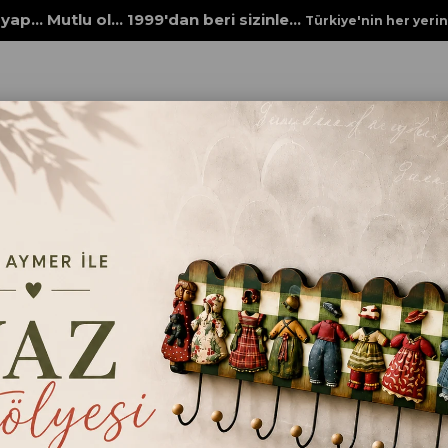
yap... Mutlu ol... 1999'dan beri sizinle...
Türkiye'nin her yeri
Rich New Seri XL
STENCİL NEW SERİ XL 225
STENCİL NEW SERİ X
₺98,00