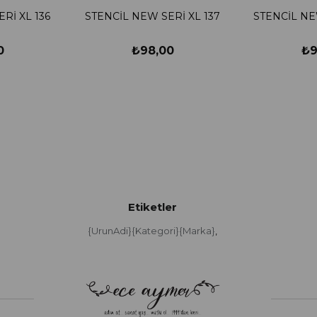
Rİ XL 136
STENCİL NEW SERİ XL 137
STENCİL NE
0
₺98,00
₺9
Etiketler
{UrunAdi}{Kategori}{Marka}
,