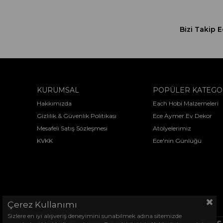
Bizi Takip E
KURUMSAL
POPÜLER KATEGO
Hakkımızda
Each Hobi Malzemeleri
Gizlilik & Güvenlik Politikası
Ece Aymer Ev Dekor
Mesafeli Satış Sözleşmesi
Atölyelerimiz
KVKK
Ece'nin Günlüğü
Çerez Kullanımı
Sizlere en iyi alışveriş deneyimini sunabilmek adına sitemizde