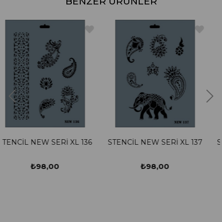
BENZER ÜRÜNLER
 XL 136
STENCİL NEW SERİ XL 137
STENCİL NEW SERİ 
₺98,00
₺98,00