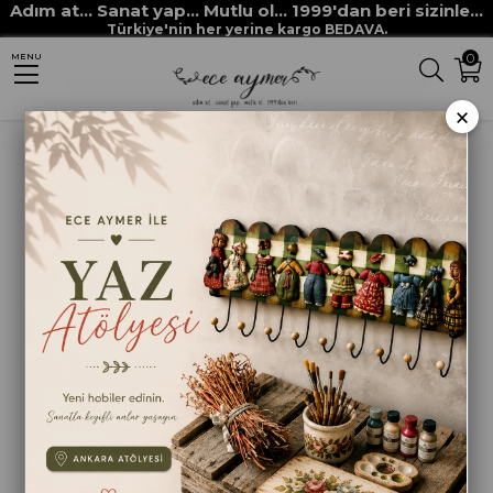
Adım at... Sanat yap... Mutlu ol... 1999'dan beri sizinle...
Anasayfa
STENCİLLER
RİCH STENCİL ŞABLONLARI
Rich New Seri XL
Türkiye'nin her yerine kargo BEDAVA.
0
MENU
STENCİL NEW SERİ XL 284
×