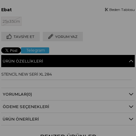
Ebat
Beden Tablosu
25x35cm
TAVSIYE ET
YORUM YAZ
Telegram
ÜRÜN ÖZELLIKLERI
STENCİL NEW SERİ XL 284
YORUMLAR
(0)
ÖDEME SEÇENEKLERI
ÜRÜN ÖNERILERI