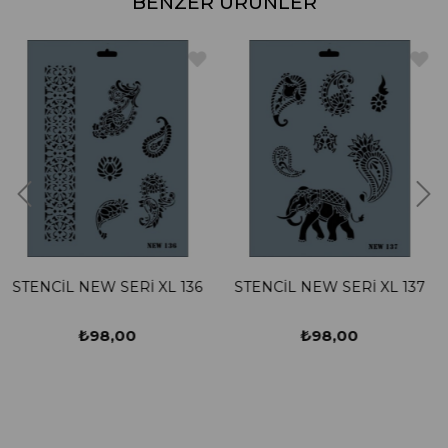
BENZER ÜRÜNLER
Rİ XL 136
STENCİL NEW SERİ XL 137
STENCİL NEW SE
0
₺98,00
₺98,0