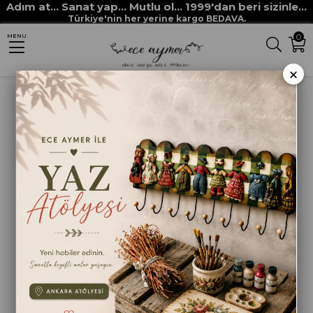
Adım at... Sanat yap... Mutlu ol... 1999'dan beri sizinle...
Anasayfa
STENCİLLER
RİCH STENCİL ŞABLONLARI
Rich New Seri XL
Türkiye'nin her yerine kargo BEDAVA.
0
MENU
STENCİL NEW SERİ XL 318
×