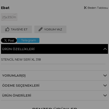
Ebat
Beden Tablosu
25x35cm
TAVSIYE ET
YORUM YAZ
Telegram
ÜRÜN ÖZELLIKLERI
STENCİL NEW SERİ XL 318
YORUMLAR
(0)
ÖDEME SEÇENEKLERI
ÜRÜN ÖNERILERI