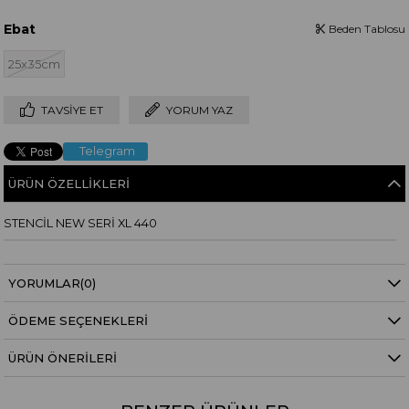
Ebat
Beden Tablosu
25x35cm
TAVSIYE ET
YORUM YAZ
Telegram
ÜRÜN ÖZELLIKLERI
STENCİL NEW SERİ XL 440
YORUMLAR
(0)
ÖDEME SEÇENEKLERI
ÜRÜN ÖNERILERI