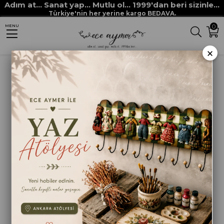
Adım at... Sanat yap... Mutlu ol... 1999'dan beri sizinle...
Anasayfa
STENCİLLER
RİCH STENCİL ŞABLONLARI
Rich New Seri XL
Türkiye'nin her yerine kargo BEDAVA.
0
MENU
STENCİL NEW SERİ XL 440
×