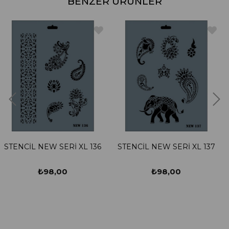
BENZER ÜRÜNLER
İ XL 136
STENCİL NEW SERİ XL 137
STENCİL NEW SER
₺98,00
₺98,00