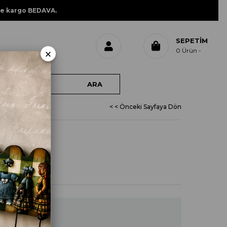
ne kargo BEDAVA.
SEPETIM
×
0
Ürün
< < Önceki Sayfaya Dön
L 479