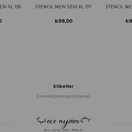
Rİ XL 136
STENCİL NEW SERİ XL 137
STENCİL NE
0
₺98,00
₺9
Etiketler
{UrunAdi}{Kategori}{Marka}
,