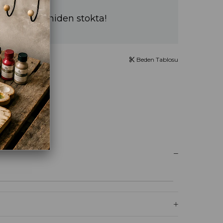
a sürede yeniden stokta!
Beden Tablosu
UM YAZ