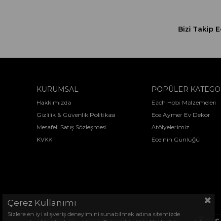
Bizi Takip E
KURUMSAL
POPÜLER KATEGO
Hakkımızda
Each Hobi Malzemeleri
Gizlilik & Güvenlik Politikası
Ece Aymer Ev Dekor
Mesafeli Satış Sözleşmesi
Atölyelerimiz
KVKK
Ece'nin Günlüğü
Çerez Kullanımı
Sizlere en iyi alışveriş deneyimini sunabilmek adına sitemizde