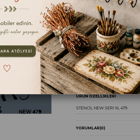
En kıs
Ebat
25x35cm
TAVSIYE ET
YOR
ÜRÜN ÖZELLIKLERI
STENCİL NEW SERİ XL 479
YORUMLAR
(0)