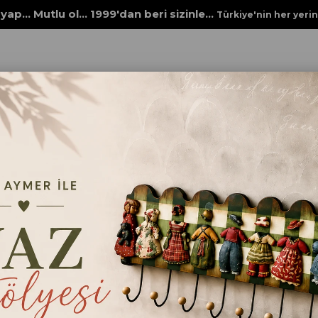
yap... Mutlu ol... 1999'dan beri sizinle...
Türkiye'nin her yeri
Rich New Seri XL
STENCİL NEW SERİ XL 479
STENCİL NEW SERİ X
₺98,00