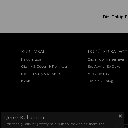
Bizi Takip E
KURUMSAL
POPÜLER KATEGO
Hakkımızda
Each Hobi Malzemeleri
Gizlilik & Güvenlik Politikası
Ece Aymer Ev Dekor
Mesafeli Satış Sözleşmesi
Atölyelerimiz
KVKK
Ece'nin Günlüğü
Çerez Kullanımı
Sizlere en iyi alışveriş deneyimini sunabilmek adına sitemizde