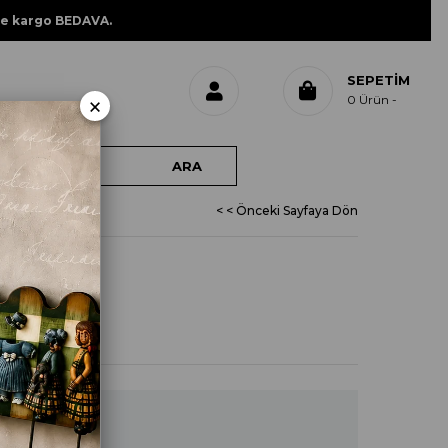
ne kargo BEDAVA.
SEPETIM
×
0
Ürün
< < Önceki Sayfaya Dön
L 535