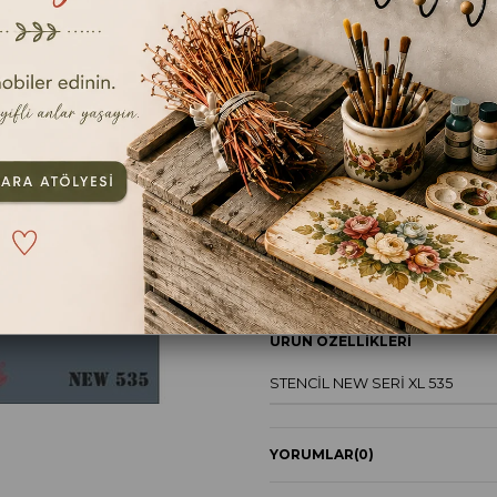
En kıs
Ebat
25x35cm
TAVSIYE ET
YOR
ÜRÜN ÖZELLIKLERI
STENCİL NEW SERİ XL 535
YORUMLAR
(0)