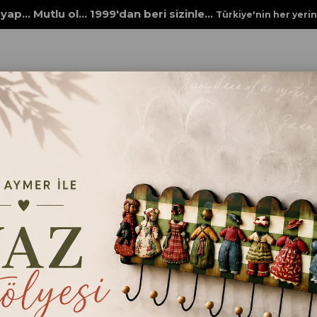
yap... Mutlu ol... 1999'dan beri sizinle...
Türkiye'nin her yeri
Rich New Seri XL
STENCİL NEW SERİ XL 535
STENCİL NEW SERİ X
₺98,00