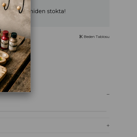
a sürede yeniden stokta!
Beden Tablosu
UM YAZ