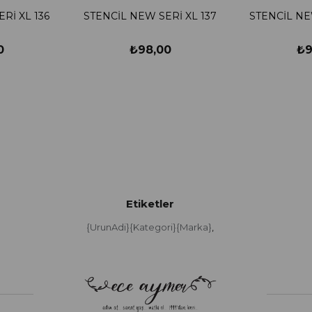
Rİ XL 136
STENCİL NEW SERİ XL 137
STENCİL NE
0
₺98,00
₺9
Etiketler
{UrunAdi}{Kategori}{Marka}
,