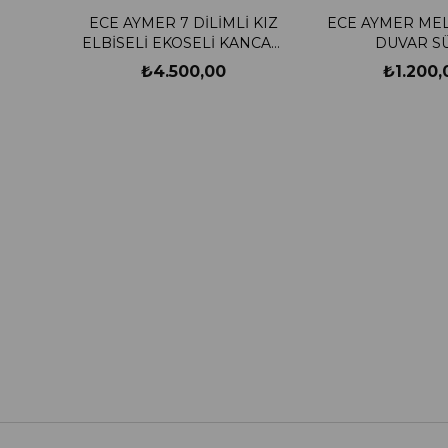
ECE AYMER 7 DİLİMLİ KIZ
ECE AYMER MEL
ELBİSELİ EKOSELİ KANCALI
DUVAR S
ASKILIK
₺4.500,00
₺1.200,