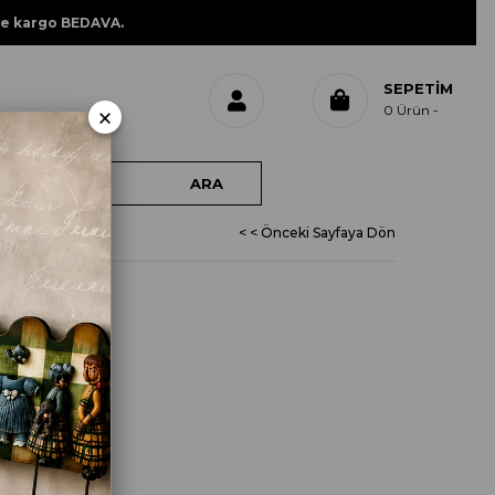
ne kargo BEDAVA.
SEPETIM
×
0
Ürün
< < Önceki Sayfaya Dön
Nİ