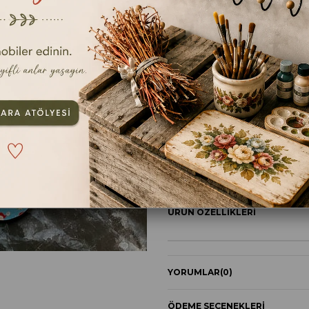
ebat
25CMX21CM
TAVSIYE ET
YOR
ÜRÜN ÖZELLIKLERI
YORUMLAR
(0)
ÖDEME SEÇENEKLERI