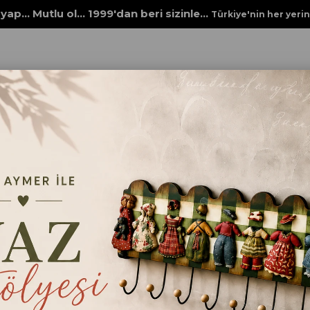
yap... Mutlu ol... 1999'dan beri sizinle...
Türkiye'nin her yeri
 Ürünleri
YENİ YIL ELDİVENİ
YENİ YIL ELDİVE
kış
yeni yıl
noel
ev dekorasyon
dekorasyon
kardan adam
noel baba
₺650,00