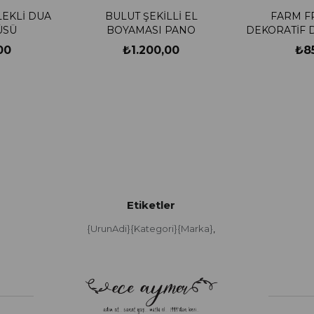
EKLİ DUA
BULUT ŞEKİLLİ EL
FARM F
ÜSÜ
BOYAMASI PANO
DEKORATİF 
00
₺1.200,00
₺8
Etiketler
{UrunAdi}{Kategori}{Marka}
,