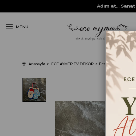
Adım at... Sanat 
MENU
Anasayfa
ECE AYMER EV DEKOR
Ece Aymer Ev Dekor