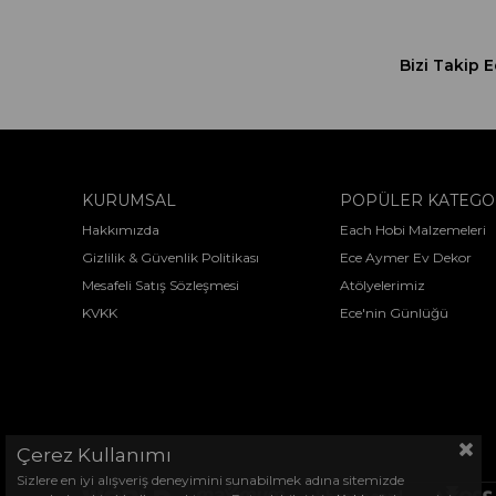
Bizi Takip E
KURUMSAL
POPÜLER KATEGO
Hakkımızda
Each Hobi Malzemeleri
Gizlilik & Güvenlik Politikası
Ece Aymer Ev Dekor
Mesafeli Satış Sözleşmesi
Atölyelerimiz
KVKK
Ece'nin Günlüğü
Çerez Kullanımı
Sizlere en iyi alışveriş deneyimini sunabilmek adına sitemizde