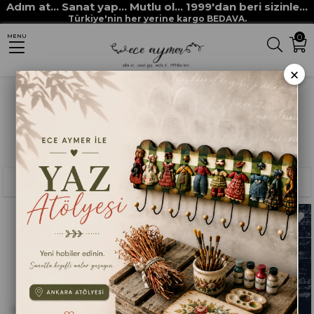
Adım at... Sanat yap... Mutlu ol... 1999'dan beri sizinle...
Anasayfa
RİCH
Türkiye'nin her yerine kargo BEDAVA.
0
MENU
×
Sıralama
Filtreleme