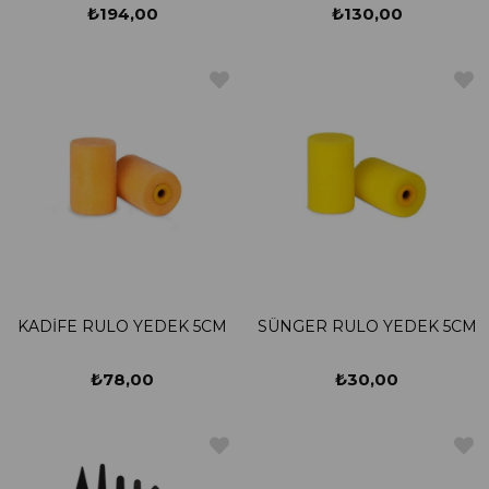
ZEMİN FIRÇASI
₺194,00
₺130,00
KADİFE RULO YEDEK 5CM
SÜNGER RULO YEDEK 5CM
₺78,00
₺30,00